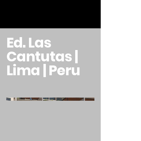
Ed. Las
Cantutas |
Lima | Peru