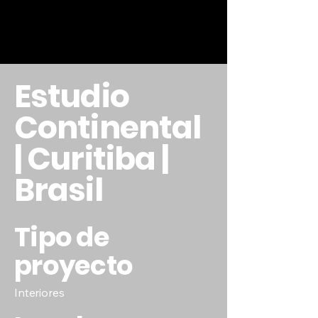
Estudio
Continental
| Curitiba |
Brasil
Tipo de
proyecto
Interiores