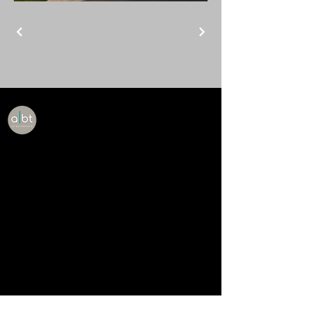
+55 41 987414017
info@misitio.com
Curitiba, Paraná, Brasil
política de privacidad