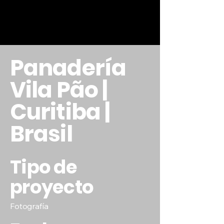
Panadería
Vila Pão |
Curitiba |
Brasil
Tipo de
proyecto
Fotografía