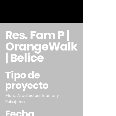
Res. Fam P |
OrangeWalk
| Belice
Tipo de
proyecto
Muro, Arquitectura Interior y
Paisajismo
Fecha