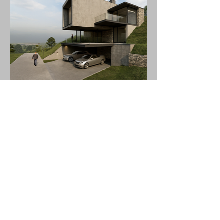
+55 41 987414017
info@misitio.com