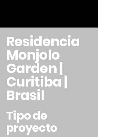
Residencia
Monjolo
Garden |
Curitiba |
Brasil
Tipo de
proyecto