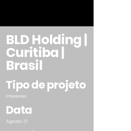
BLD Holding |
Curitiba |
Brasil
Tipo de projeto
Interiores
Data
Agosto 21