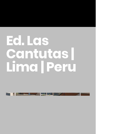
Ed. Las
Cantutas |
Lima | Peru