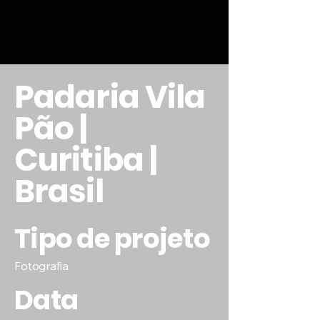
Padaria Vila
Pão |
Curitiba |
Brasil
Tipo de projeto
Fotografia
Data