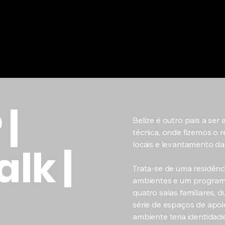
|
Belize é outro pais a ser 
técnica, onde fizemos o 
locais e levantamento d
lk |
Trata-se de uma residênc
ambientes e um programa
quatro salas familiares, 
série de espaços de apoi
ambiente teria identidad