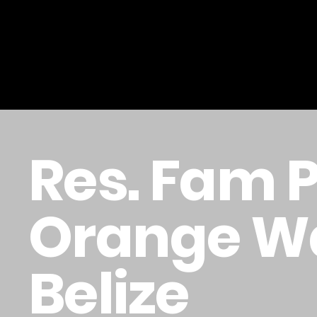
Res. Fam P 
Orange Wa
Belize