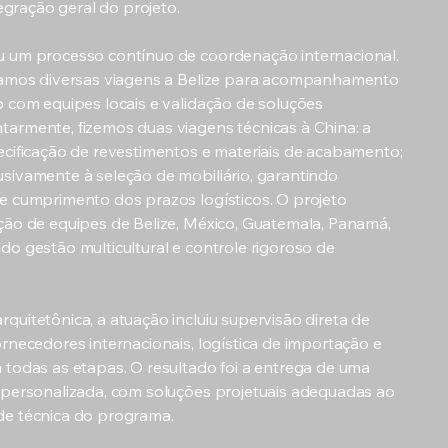
tegração geral do projeto.
u um processo contínuo de coordenação internacional.
izamos diversas viagens a Belize para acompanhamento
o com equipes locais e validação de soluções
armente, fizemos duas viagens técnicas à China: a
ecificação de revestimentos e materiais de acabamento;
sivamente à seleção de mobiliário, garantindo
e cumprimento dos prazos logísticos. O projeto
ção de equipes de Belize, México, Guatemala, Panamá,
do gestão multicultural e controle rigoroso de
quitetônica, a atuação incluiu supervisão direta de
rnecedores internacionais, logística de importação e
 todas as etapas. O resultado foi a entrega de uma
 personalizada, com soluções projetuais adequadas ao
de técnica do programa.