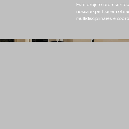
Este projeto representou 
nossa expertise em obras
multidisciplinares e coo