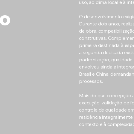
uso, ao clima local e à in
to
O desenvolvimento exigi
Durante dois anos, real
de obra, compatibilizaçã
construtivas. Complement
primeira destinada à esp
a segunda dedicada exclu
padronização, qualidade 
envolveu ainda a integra
Brasil e China, demandan
processos.
Mais do que concepção ar
execução, validação de fo
controle de qualidade em
residência integralmente
contexto e à complexida