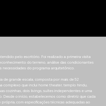
atendido pelo escritório. Foi realizado a primeira visita
reconhecimento do terreno, análise das condicionantes
as necessidades do programa arquitetônico.
ia de grande escala, composta por mais de 52
 complexo que inclui home theater, templo hindu,
duas cozinhas, dois livings, suítes independentes e uma
o. Desde o início, estabelecemos como diretriz que cada
e própria, com especificações técnicas adequadas ao