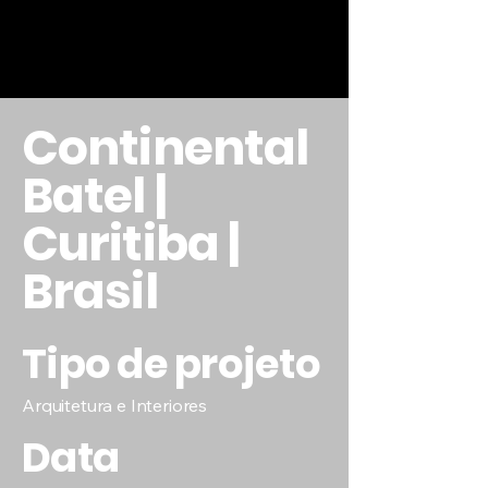
Continental
Batel |
Curitiba |
Brasil
Tipo de projeto
Arquitetura e Interiores
Data